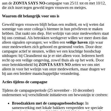
aan de
ZONTA SAYS NO
-campagne van 25/11 tot en met 10/12,
die zich inzet tegen geweld tegen vrouwen en meisjes.
Waarom dit belangrijk voor ons is
Geweld tegen vrouwen blijft helaas een realiteit, en wij weten dat
sommige van onze collega’s hiermee in hun privéleven te maken
hebben. Dat raakt ons diep. Het welzijn van onze medewerkers staat
bij ons centraal. Als betrokken werkgever willen we meer doen dan
alleen signalen opvangen; we willen een
veilige haven
zijn waar
onze medewerkers zich gehoord en gesteund voelen. Door deze
campagne actief te steunen, willen we een krachtige boodschap
uitdragen: bij Cleandienst sta je er niet alleen voor. Iedereen heeft
recht op een veilige omgeving, zowel thuis als op het werk. Door
onze betrokkenheid bij
ZONTA SAYS NO
zetten we ons niet
alleen in voor het welzijn van onze medewerkers, maar dragen we
bij aan een bredere maatschappelijke verandering.
Acties tijdens de campagne
Tijdens de campagneperiode (25 november - 10 december)
ondernemen wij verschillende initiatieven om bewustzijn te creëren:
Broodzakken met de campagneboodschap:
In
samenwerking met lokale bakkers verspreiden we speciale